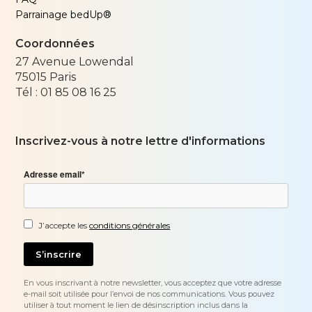
Parrainage bedUp®
Coordonnées
27 Avenue Lowendal
75015
Paris
Tél :
01 85 08 16 25
Inscrivez-vous à notre lettre d'informations
Adresse email*
J’accepte les
conditions générales
En vous inscrivant à notre newsletter, vous acceptez que votre adresse
e-mail soit utilisée pour l’envoi de nos communications. Vous pouvez
utiliser à tout moment le lien de désinscription inclus dans la