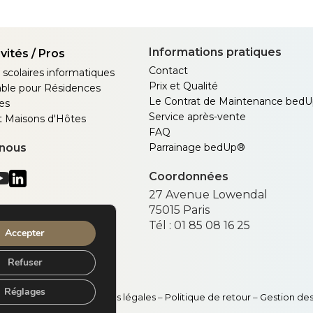
Informations pratiques
vités / Pros
Contact
 scolaires informatiques
Prix et Qualité
vable pour Résidences
Le Contrat de Maintenance bed
es
Service après-vente
t Maisons d'Hôtes
FAQ
-nous
Parrainage bedUp®
Coordonnées
27 Avenue Lowendal
75015
Paris
Tél :
01 85 08 16 25
Accepter
Refuser
Réglages
CADRAGES –
CGV
–
Mentions légales
–
Politique de retour
–
Gestion de