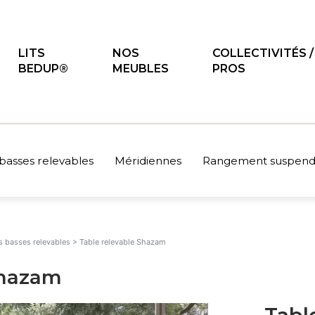
LITS
NOS
COLLECTIVITÉS /
BEDUP®
MEUBLES
PROS
basses relevables
Méridiennes
Rangement suspendu
s basses relevables
> Table relevable Shazam
Shazam