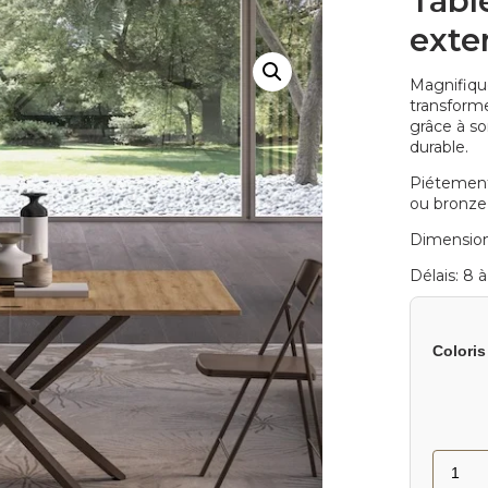
Tabl
exte
Magnifique
transform
grâce à so
durable.
Piétement 
ou bronze,
Dimensions
Délais: 8 
Coloris