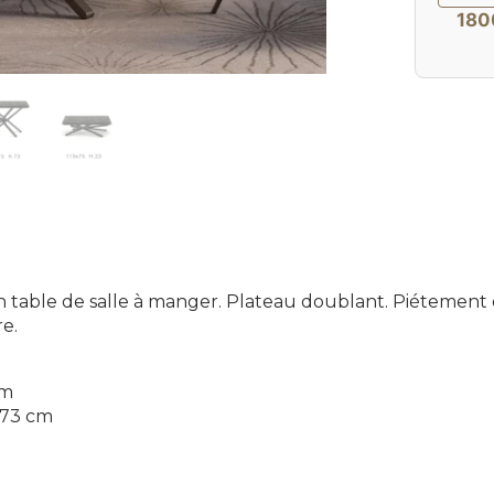
180
n table de salle à manger. Plateau doublant. Piétement
re.
cm
x 73 cm