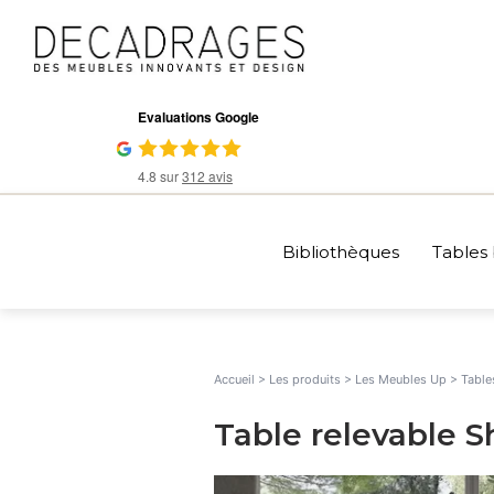
Aller
au
contenu
Evaluations Google
4.8
sur
312
avis
Bibliothèques
Tables 
Accueil
>
Les produits
>
Les Meubles Up
>
Table
Table relevable 